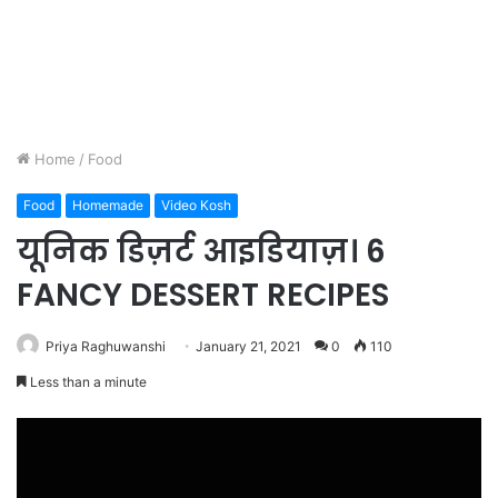
Home
/
Food
Food
Homemade
Video Kosh
यूनिक डिज़र्ट आइडियाज़। 6
FANCY DESSERT RECIPES
Priya Raghuwanshi
January 21, 2021
0
110
Less than a minute