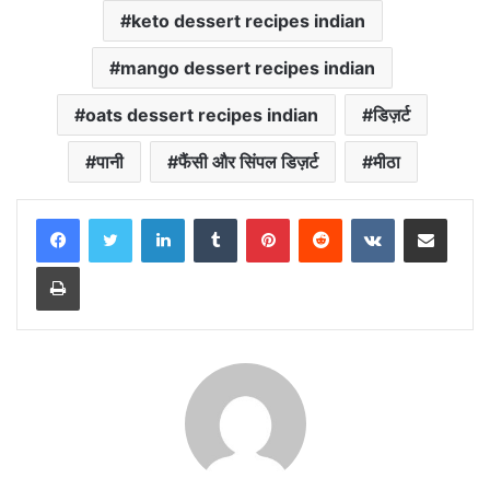
keto dessert recipes indian
mango dessert recipes indian
oats dessert recipes indian
डिज़र्ट
पानी
फैंसी और सिंपल डिज़र्ट
मीठा
LinkedIn
Tumblr
Pinterest
Reddit
VKontakte
Share via Email
Print