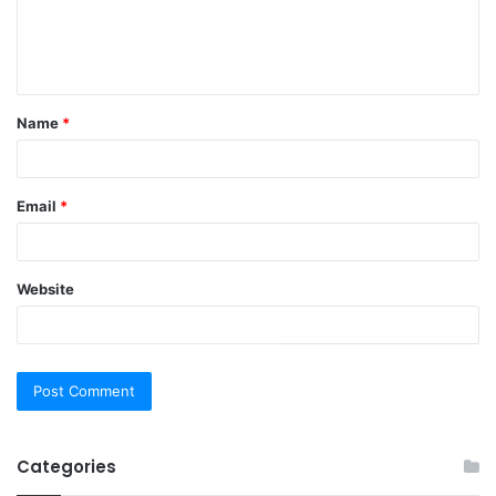
e
n
t
Name
*
*
Email
*
Website
Categories