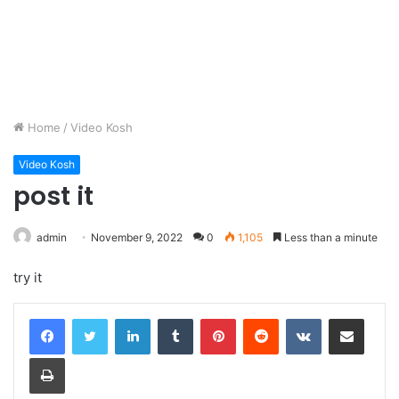
Home
/
Video Kosh
Video Kosh
post it
admin
November 9, 2022
0
1,105
Less than a minute
try it
LinkedIn
Tumblr
Pinterest
Reddit
VKontakte
Share via Email
Print