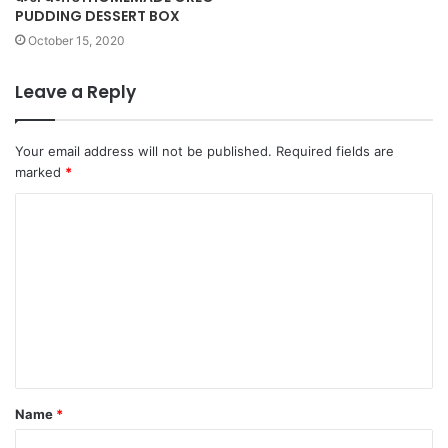
PUDDING DESSERT BOX
October 15, 2020
Leave a Reply
Your email address will not be published.
Required fields are
marked
*
C
o
m
m
e
n
t
Name
*
*