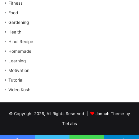
Fitness
Food
Gardening
Health
Hindi Recipe
Homemade
Learning
Motivation
Tutorial
Video Kosh
© Copyright 2026, All Rights Reserved |
Jannah Theme by
TieLabs