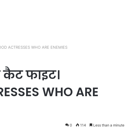
OLLYWOOD ACTRESSES WHO ARE ENEMIES
की कैट फाइट।
ESSES WHO ARE
0
114
Less than a minute