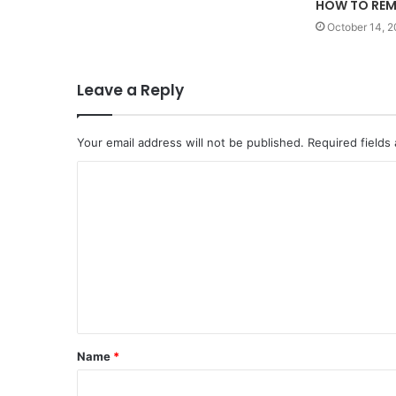
HOW TO REM
October 14, 
Leave a Reply
Your email address will not be published.
Required fields
C
o
m
m
e
n
t
Name
*
*