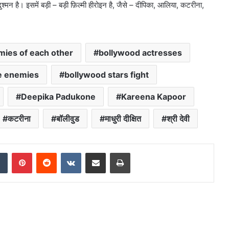
दुश्मन है। इसमें बड़ी – बड़ी फ़िल्मी हीरोइन है, जैसे – दीपिका, आलिया, कटरीना,
mies of each other
bollywood actresses
e enemies
bollywood stars fight
Deepika Padukone
Kareena Kapoor
कटरीना
बॉलीवुड
माधुरी दीक्षित
श्री देवी
dIn
Tumblr
Pinterest
Reddit
VKontakte
Share via Email
Print