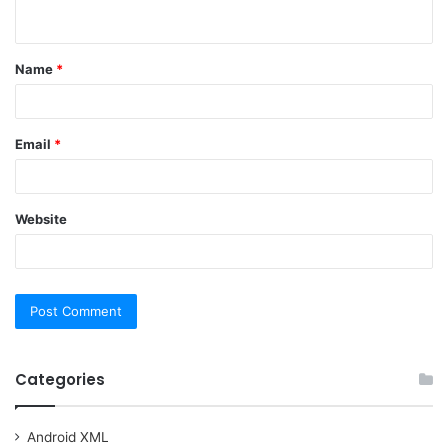
n
t
Name
*
*
Email
*
Website
Categories
Android XML