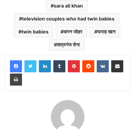
sara ali khan
television couples who had twin babies
twin babies
करन जोहर
फराह खान
शत्रुगंज सेना
LinkedIn
Tumblr
Pinterest
Reddit
VKontakte
Share via Email
Print