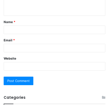
e
n
t
Name
*
*
Email
*
Website
Categories