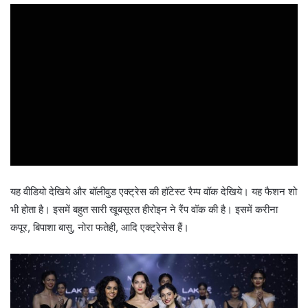
यह वीडियो देखिये और बॉलीवुड
एक्ट्रेस की हॉटेस्ट रैम्प वॉक देखिये। यह फैशन शो
भी होता है। इसमें बहुत सारी खूबसूरत हीरोइन ने रैंप वॉक की है। इसमें करीना
कपूर, बिपाशा बासु, नोरा फतेही, आदि एक्ट्रेसेस हैं।