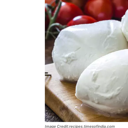
Image Credit:recipes.timesofindia.com