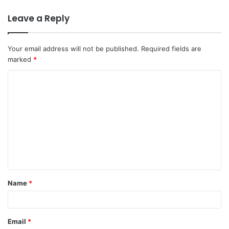
Leave a Reply
Your email address will not be published.
Required fields are
marked
*
C
o
m
m
e
n
t
Name
*
*
Email
*