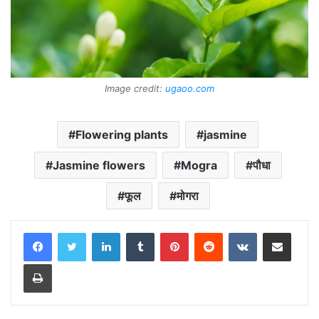
Image credit:
ugaoo.com
Flowering plants
jasmine
Jasmine flowers
Mogra
पौधा
फूल
मोगरा
LinkedIn
Tumblr
Pinterest
Reddit
VKontakte
Share via Email
Print