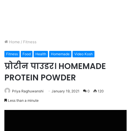
Home
/
Fitness
Fitness
Food
Health
Homemade
Video Kosh
प्रोटीन पाउडर। HOMEMADE
PROTEIN POWDER
Priya Raghuwanshi
January 19, 2021
0
120
Less than a minute