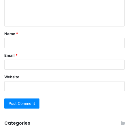
m
e
n
t
Name
*
*
Email
*
Website
Categories