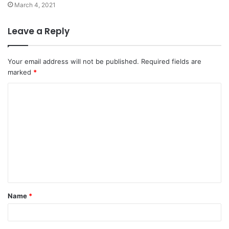
March 4, 2021
Leave a Reply
Your email address will not be published.
Required fields are
marked
*
C
o
m
m
e
n
t
Name
*
*