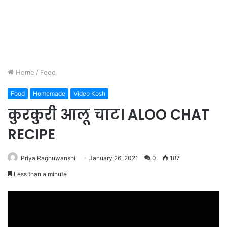
Home
/
Food
Food
Homemade
Video Kosh
कुरकुरी आलू चाट। ALOO CHAT
RECIPE
Priya Raghuwanshi
January 26, 2021
0
187
Less than a minute