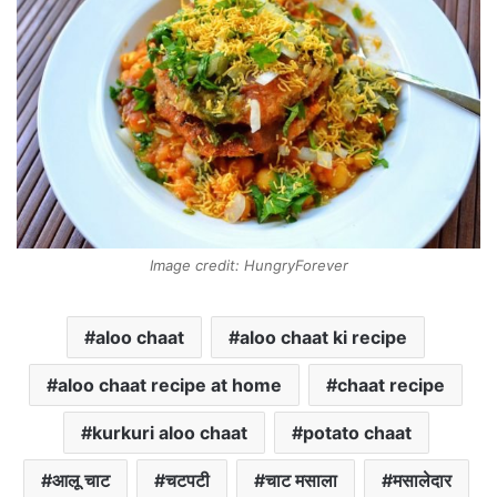
Image credit: HungryForever
aloo chaat
aloo chaat ki recipe
aloo chaat recipe at home
chaat recipe
kurkuri aloo chaat
potato chaat
आलू चाट
चटपटी
चाट मसाला
मसालेदार