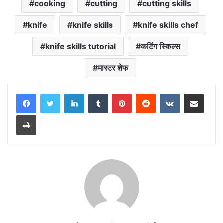
cooking
cutting
cutting skills
knife
knife skills
knife skills chef
knife skills tutorial
कटिंग स्किल्स
मास्टर शेफ
LinkedIn
Tumblr
Pinterest
Reddit
VKontakte
Share via Email
Print