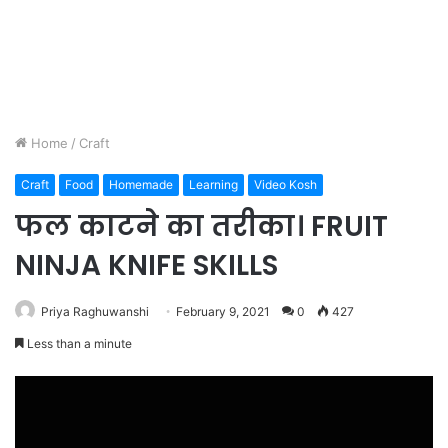
Home
/
Craft
Craft
Food
Homemade
Learning
Video Kosh
फल काटने का तरीका। FRUIT
NINJA KNIFE SKILLS
Priya Raghuwanshi
February 9, 2021
0
427
Less than a minute