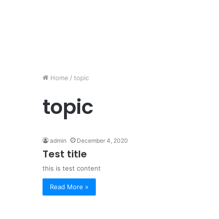
Home
/
topic
topic
admin
December 4, 2020
Test title
this is test content
Read More »