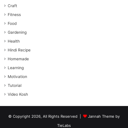
Craft
Fitness
Food
Gardening
Health
Hindi Recipe
Homemade
Learning
Motivation
Tutorial
Video Kosh
© Copyright 2026, All Rights Reserved |
Jannah Theme by
TieLabs