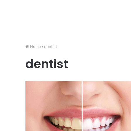
Home
/
dentist
dentist