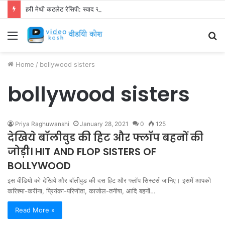
हरी मेथी कटलेट रेसिपी: स्वाद से भरपूर और स्वस्थ नाश्ता बनाएं!
Menu
S
fo
Home
/
bollywood sisters
bollywood sisters
Priya Raghuwanshi
January 28, 2021
0
125
देखिये बॉलीवुड की हिट और फ्लॉप बहनों की
जोड़ी। HIT AND FLOP SISTERS OF
BOLLYWOOD
इस वीडियो को देखिये और बॉलीवुड की दस हिट और फ्लॉप सिस्टर्स जानिए। इसमें आपको
करिश्मा-करीना, प्रियंका-परिणीता, काजोल-तनीषा, आदि बहनों…
Read More »