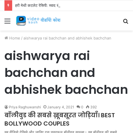
हरी मेथी कटलेट रेसिपी: स्वाद से भरपूर और स्वस्थ नाश्ता बनाएं!
Menu
S
fo
Home
/
aishwarya rai bachchan and abhishek bachchan
aishwarya rai
bachchan and
abhishek bachchan
Priya Raghuwanshi
January 4, 2021
0
392
बॉलीवुड की सबसे ख़ूबसूरत जोड़ियाँ। BEST
BOLLYWOOD COUPLES
यह वीडियो देखिये और जानिए दस पावरफुल बॉलीवुड कपल्स। यह बॉलीवुड की सबसे