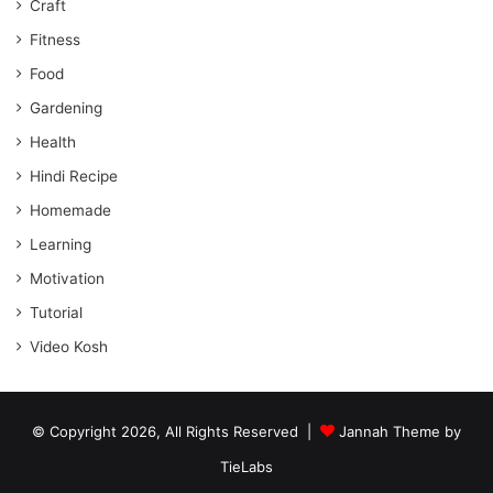
Craft
Fitness
Food
Gardening
Health
Hindi Recipe
Homemade
Learning
Motivation
Tutorial
Video Kosh
© Copyright 2026, All Rights Reserved |
Jannah Theme by
TieLabs